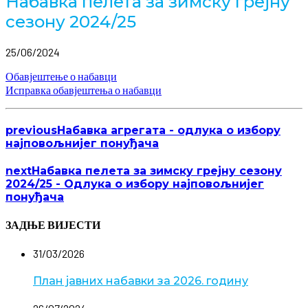
Набавка пелета за зимску грејну
сезону 2024/25
25/06/2024
Обавјештење о набавци
Исправка обавјештења о набавци
previous
Набавка агрегата - одлука о избору
најповољнијег понуђача
next
Набавка пелета за зимску грејну сезону
2024/25 - Одлука о избору најповољнијег
понуђача
ЗАДЊЕ ВИЈЕСТИ
31/03/2026
План јавних набавки за 2026. годину